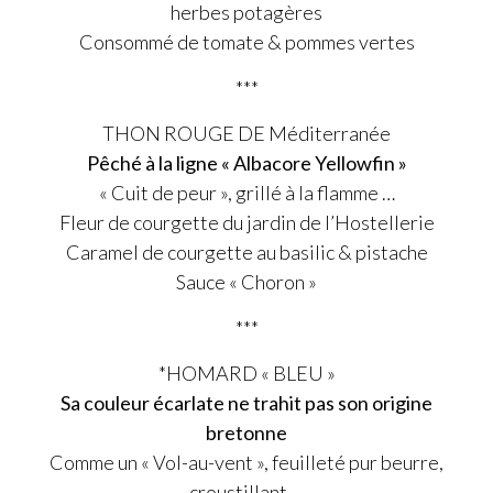
herbes potagères
Consommé de tomate & pommes vertes
***
THON ROUGE DE Méditerranée
Pêché à la ligne « Albacore Yellowfin »
« Cuit de peur », grillé à la flamme …
Fleur de courgette du jardin de l’Hostellerie
Caramel de courgette au basilic & pistache
Sauce « Choron »
***
*HOMARD « BLEU »
Sa couleur écarlate ne trahit pas son origine
bretonne
Comme un « Vol-au-vent », feuilleté pur beurre,
croustillant …