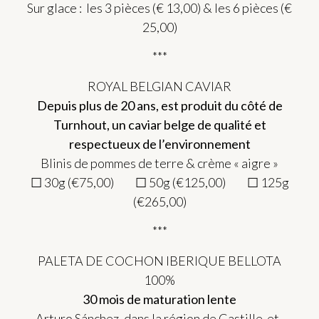
Sur glace : les 3 pièces (€ 13,00) & les 6 pièces (€
25,00)
***
ROYAL BELGIAN CAVIAR
Depuis plus de 20 ans, est produit du côté de
Turnhout, un caviar belge de qualité et
respectueux de l’environnement
Blinis de pommes de terre & crème « aigre »
☐ 30g (€75,00) ☐ 50g (€125,00) ☐ 125g
(€265,00)
***
PALETA DE COCHON IBERIQUE BELLOTA
100%
30 mois de maturation lente
Arturo Sánchez, dans la région de Castille-et-