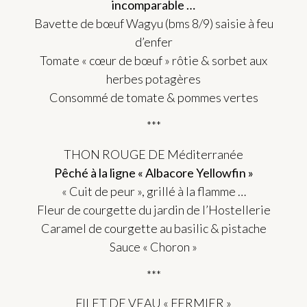
incomparable …
Bavette de bœuf Wagyu (bms 8/9) saisie à feu
d’enfer
Tomate « cœur de bœuf » rôtie & sorbet aux
herbes potagères
Consommé de tomate & pommes vertes
***
THON ROUGE DE Méditerranée
Pêché à la ligne « Albacore Yellowfin »
« Cuit de peur », grillé à la flamme …
Fleur de courgette du jardin de l’Hostellerie
Caramel de courgette au basilic & pistache
Sauce « Choron »
***
FILET DE VEAU « FERMIER »